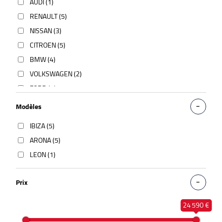
AUDI (1)
RENAULT (5)
NISSAN (3)
CITROEN (5)
BMW (4)
VOLKSWAGEN (2)
FORD (5)
KIA (37)
Modèles
PEUGEOT (8)
IBIZA (5)
OPEL (1)
ARONA (5)
MAZDA (1)
LEON (1)
DACIA (1)
MITSUBISHI (1)
Prix
MERCEDES (1)
MG (6)
24 590 €